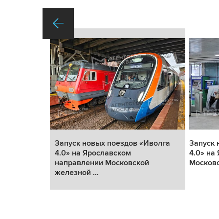
«Иволга
Запуск новых поездов «Иволга
Запуск 
аправлении
4.0» на Ярославском
4.0» на
.
направлении Московской
Московс
железной ...