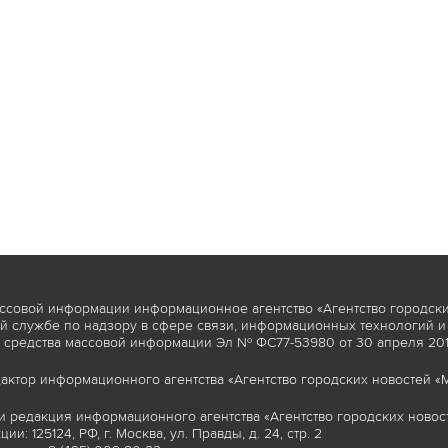
ссовой информации информационное агентство «Агентство городски
 службе по надзору в сфере связи, информационных технологий и
 средства массовой информации Эл № ФС77-53980 от 30 апреля 2013
актор информационного агентства «Агентство городских новостей «М
и редакция информационного агентства «Агентство городских новост
ии: 125124, РФ, г. Москва, ул. Правды, д. 24, стр. 2