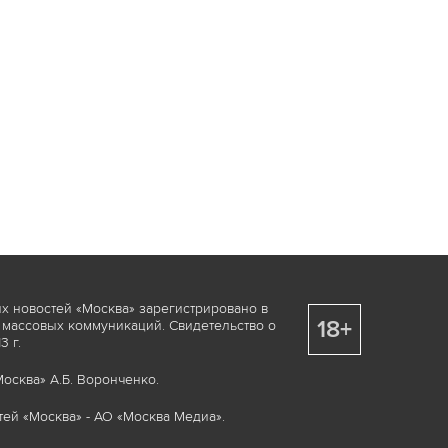
х новостей «Москва» зарегистрировано в
18+
 массовых коммуникаций. Свидетельство о
 г.
осква» А.Б. Воронченко.
ей «Москва» - АО «Москва Медиа».