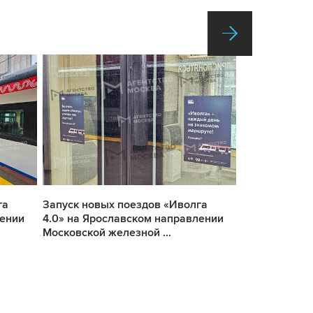
га
Запуск новых поездов «Иволга
Запуск новых
лении
4.0» на Ярославском направлении
4.0» на Ярос
Московской железной ...
Московской ж