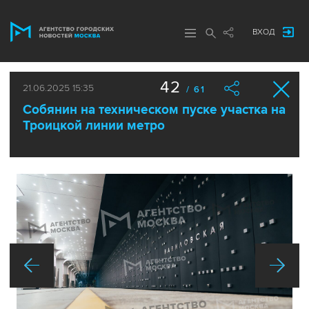
ВХОД
42
21.06.2025 15:35
/ 61
Собянин на техническом пуске участка на
Троицкой линии метро