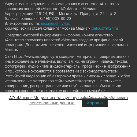
Учредитель и редакция информационного агентства «Агентство
городских новостей «Москва» - АО «Москва Медиа».
Адрес редакции: 125124, РФ, г. Москва, ул. Правды, д. 24, стр. 2
Телефон редакции: 8 (495) 009-80-23
Электронная почта:
mosmed@m24.ru
Коммерческий отдел холдинга "Москва Медиа"-
ibelous@m24.ru
Средство массовой информации информационное агентство
«Агентство городских новостей «Москва» создано при финансовой
поддержке Департамента средств массовой информации и рекламы г.
Москвы.
Сайт https://www.mskagency.ru содержит материалы, товарные знаки и
иные охраняемые элементы, включая, но, не ограничиваясь: тексты,
фотографии, аудио и/или видеоматериалы, графические изображения
и пр., которые охраняются в соответствии с законодательством
Российской Федерации об авторском праве и смежных правах. Любое
использование материалов сайта www.mskagency.ru , в том числе,
копирование, распространение или опубликование, обязательно
должно сопровождаться знаком копирайт со ссылкой на
правообладателя © АО «Москва Медиа», а также гиперссылкой на сайт
АО «Москва Медиа» использует куки-файлы и обрабатывает
www.mskagency.ru как на первоисточник информации. Переработка
персональные данные
Хорошо
материалов сайта www.mskagency.ru не допускается.
Пользовательское соглашение об использовании материалов
Агентства городских новостей «Москва»
Политика обработки персональных данных