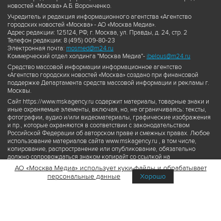
новостей «Москва» А.Б. Воронченко.
Учредитель и редакция информационного агентства «Агентство
городских новостей «Москва» - АО «Москва Медиа».
Адрес редакции: 125124, РФ, г. Москва, ул. Правды, д. 24, стр. 2
Телефон редакции: 8 (495) 009-80-23
Электронная почта:
mosmed@m24.ru
Коммерческий отдел холдинга "Москва Медиа"-
ibelous@m24.ru
Средство массовой информации информационное агентство
«Агентство городских новостей «Москва» создано при финансовой
поддержке Департамента средств массовой информации и рекламы г.
Москвы.
Сайт https://www.mskagency.ru содержит материалы, товарные знаки и
иные охраняемые элементы, включая, но, не ограничиваясь: тексты,
фотографии, аудио и/или видеоматериалы, графические изображения
и пр., которые охраняются в соответствии с законодательством
Российской Федерации об авторском праве и смежных правах. Любое
использование материалов сайта www.mskagency.ru , в том числе,
копирование, распространение или опубликование, обязательно
должно сопровождаться знаком копирайт со ссылкой на
правообладателя © АО «Москва Медиа», а также гиперссылкой на сайт
АО «Москва Медиа» использует куки-файлы и обрабатывает
www.mskagency.ru как на первоисточник информации. Переработка
персональные данные
Хорошо
материалов сайта www.mskagency.ru не допускается.
Пользовательское соглашение об использовании материалов
Агентства городских новостей «Москва»
Политика обработки персональных данных