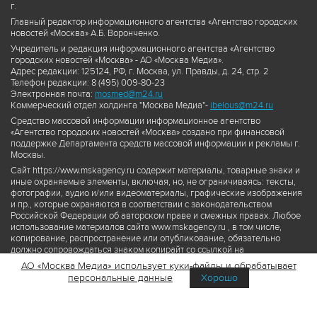
г.
Главный редактор информационного агентства «Агентство городских
новостей «Москва» А.Б. Воронченко.
Учредитель и редакция информационного агентства «Агентство
городских новостей «Москва» - АО «Москва Медиа».
Адрес редакции: 125124, РФ, г. Москва, ул. Правды, д. 24, стр. 2
Телефон редакции: 8 (495) 009-80-23
Электронная почта:
mosmed@m24.ru
Коммерческий отдел холдинга "Москва Медиа"-
ibelous@m24.ru
Средство массовой информации информационное агентство
«Агентство городских новостей «Москва» создано при финансовой
поддержке Департамента средств массовой информации и рекламы г.
Москвы.
Сайт https://www.mskagency.ru содержит материалы, товарные знаки и
иные охраняемые элементы, включая, но, не ограничиваясь: тексты,
фотографии, аудио и/или видеоматериалы, графические изображения
и пр., которые охраняются в соответствии с законодательством
Российской Федерации об авторском праве и смежных правах. Любое
использование материалов сайта www.mskagency.ru , в том числе,
копирование, распространение или опубликование, обязательно
должно сопровождаться знаком копирайт со ссылкой на
правообладателя © АО «Москва Медиа», а также гиперссылкой на сайт
АО «Москва Медиа» использует куки-файлы и обрабатывает
www.mskagency.ru как на первоисточник информации. Переработка
персональные данные
Хорошо
материалов сайта www.mskagency.ru не допускается.
Пользовательское соглашение об использовании материалов
Агентства городских новостей «Москва»