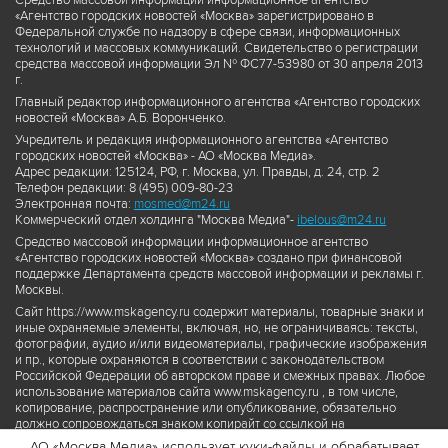
Средство массовой информации информационное агентство
«Агентство городских новостей «Москва» зарегистрировано в
Федеральной службе по надзору в сфере связи, информационных
технологий и массовых коммуникаций. Свидетельство о регистрации
средства массовой информации Эл № ФС77-53980 от 30 апреля 2013
г.
Главный редактор информационного агентства «Агентство городских
новостей «Москва» А.Б. Воронченко.
Учредитель и редакция информационного агентства «Агентство
городских новостей «Москва» - АО «Москва Медиа».
Адрес редакции: 125124, РФ, г. Москва, ул. Правды, д. 24, стр. 2
Телефон редакции: 8 (495) 009-80-23
Электронная почта:
mosmed@m24.ru
Коммерческий отдел холдинга "Москва Медиа"-
ibelous@m24.ru
Средство массовой информации информационное агентство
«Агентство городских новостей «Москва» создано при финансовой
поддержке Департамента средств массовой информации и рекламы г.
Москвы.
Сайт https://www.mskagency.ru содержит материалы, товарные знаки и
иные охраняемые элементы, включая, но, не ограничиваясь: тексты,
фотографии, аудио и/или видеоматериалы, графические изображения
и пр., которые охраняются в соответствии с законодательством
Российской Федерации об авторском праве и смежных правах. Любое
использование материалов сайта www.mskagency.ru , в том числе,
копирование, распространение или опубликование, обязательно
должно сопровождаться знаком копирайт со ссылкой на
правообладателя © АО «Москва Медиа», а также гиперссылкой на сайт
АО «Москва Медиа» использует куки-файлы и обрабатывает