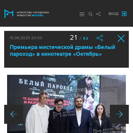
ВХОД
21
15.06.2025 20:03
/ 93
Премьера мистической драмы «Белый
пароход» в кинотеатре «Октябрь»