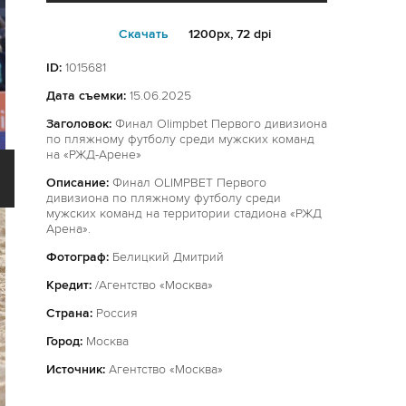
Cкачать
1200px, 72 dpi
ID:
1015681
Дата съемки:
15.06.2025
Заголовок:
Финал Olimpbet Первого дивизиона
по пляжному футболу среди мужских команд
на «РЖД-Арене»
Описание:
Финал OLIMPBET Первого
дивизиона по пляжному футболу среди
мужских команд на территории стадиона «РЖД
Арена».
Фотограф:
Белицкий Дмитрий
Кредит:
/Агентство «Москва»
Страна:
Россия
Город:
Москва
Источник:
Агентство «Москва»