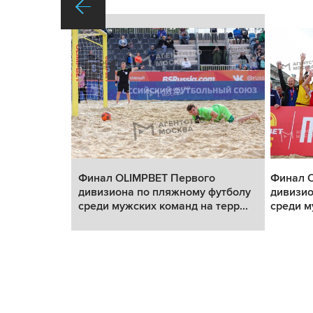
го
Финал OLIMPBET Первого
Финал 
 футболу
дивизиона по пляжному футболу
дивизио
 терр...
среди мужских команд на терр...
среди м