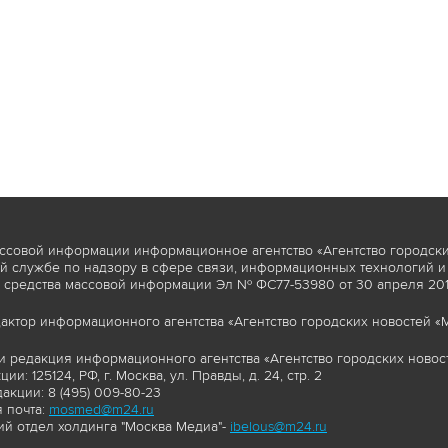
ссовой информации информационное агентство «Агентство городски
 службе по надзору в сфере связи, информационных технологий и
 средства массовой информации Эл № ФС77-53980 от 30 апреля 2013
актор информационного агентства «Агентство городских новостей «М
и редакция информационного агентства «Агентство городских новост
ии: 125124, РФ, г. Москва, ул. Правды, д. 24, стр. 2
акции: 8 (495) 009-80-23
 почта:
mosmed@m24.ru
й отдел холдинга "Москва Медиа"-
ibelous@m24.ru