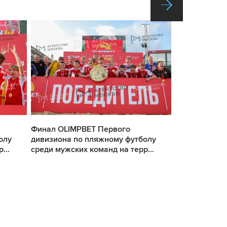
Финал OLIMPBET Первого
Финал OLIMP
олу
дивизиона по пляжному футболу
дивизиона п
...
среди мужских команд на терр...
среди мужских