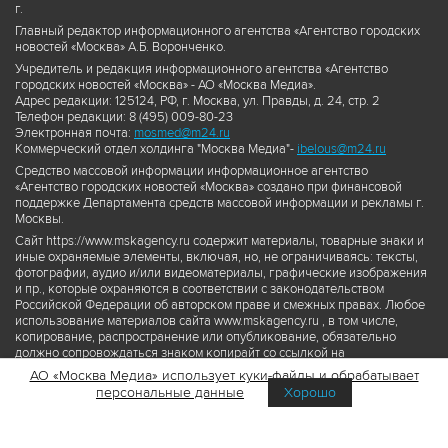
г.
Главный редактор информационного агентства «Агентство городских
новостей «Москва» А.Б. Воронченко.
Учредитель и редакция информационного агентства «Агентство
городских новостей «Москва» - АО «Москва Медиа».
Адрес редакции: 125124, РФ, г. Москва, ул. Правды, д. 24, стр. 2
Телефон редакции: 8 (495) 009-80-23
Электронная почта:
mosmed@m24.ru
Коммерческий отдел холдинга "Москва Медиа"-
ibelous@m24.ru
Средство массовой информации информационное агентство
«Агентство городских новостей «Москва» создано при финансовой
поддержке Департамента средств массовой информации и рекламы г.
Москвы.
Сайт https://www.mskagency.ru содержит материалы, товарные знаки и
иные охраняемые элементы, включая, но, не ограничиваясь: тексты,
фотографии, аудио и/или видеоматериалы, графические изображения
и пр., которые охраняются в соответствии с законодательством
Российской Федерации об авторском праве и смежных правах. Любое
использование материалов сайта www.mskagency.ru , в том числе,
копирование, распространение или опубликование, обязательно
должно сопровождаться знаком копирайт со ссылкой на
правообладателя © АО «Москва Медиа», а также гиперссылкой на сайт
АО «Москва Медиа» использует куки-файлы и обрабатывает
www.mskagency.ru как на первоисточник информации. Переработка
персональные данные
Хорошо
материалов сайта www.mskagency.ru не допускается.
Пользовательское соглашение об использовании материалов
Агентства городских новостей «Москва»