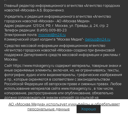
Главный редактор информационного агентства «Агентство городских
новостей «Москва» А.Б. Воронченко.
Учредитель и редакция информационного агентства «Агентство
городских новостей «Москва» - АО «Москва Медиа».
Адрес редакции: 125124, РФ, г. Москва, ул. Правды, д. 24, стр. 2
Телефон редакции: 8 (495) 009-80-23
Электронная почта:
mosmed@m24.ru
Коммерческий отдел холдинга "Москва Медиа"-
ibelous@m24.ru
Средство массовой информации информационное агентство
«Агентство городских новостей «Москва» создано при финансовой
поддержке Департамента средств массовой информации и рекламы г.
Москвы.
Сайт https://www.mskagency.ru содержит материалы, товарные знаки и
иные охраняемые элементы, включая, но, не ограничиваясь: тексты,
фотографии, аудио и/или видеоматериалы, графические изображения
и пр., которые охраняются в соответствии с законодательством
Российской Федерации об авторском праве и смежных правах. Любое
использование материалов сайта www.mskagency.ru , в том числе,
копирование, распространение или опубликование, обязательно
должно сопровождаться знаком копирайт со ссылкой на
правообладателя © АО «Москва Медиа», а также гиперссылкой на сайт
АО «Москва Медиа» использует куки-файлы и обрабатывает
www.mskagency.ru как на первоисточник информации. Переработка
персональные данные
Хорошо
материалов сайта www.mskagency.ru не допускается.
Пользовательское соглашение об использовании материалов
Агентства городских новостей «Москва»