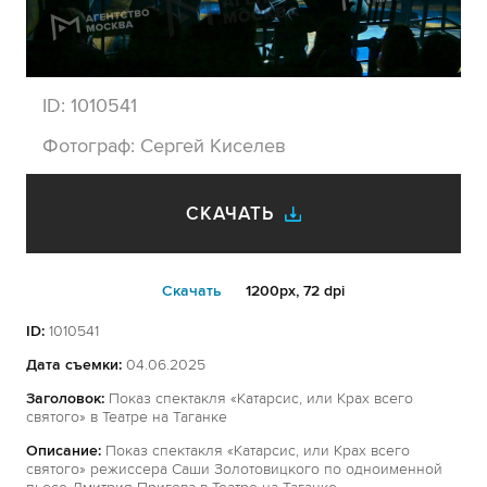
ID:
1010541
Фотограф:
Сергей Киселев
СКАЧАТЬ
Cкачать
1200px, 72 dpi
ID:
1010541
Дата съемки:
04.06.2025
Заголовок:
Показ спектакля «Катарсис, или Крах всего
святого» в Театре на Таганке
Описание:
Показ спектакля «Катарсис, или Крах всего
святого» режиссера Саши Золотовицкого по одноименной