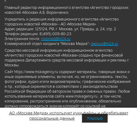
г.
Главный редактор информационного агентства «Агентство городских
новостей «Москва» А.Б. Воронченко.
Учредитель и редакция информационного агентства «Агентство
городских новостей «Москва» - АО «Москва Медиа».
Адрес редакции: 125124, РФ, г. Москва, ул. Правды, д. 24, стр. 2
Телефон редакции: 8 (495) 009-80-23
Электронная почта:
mosmed@m24.ru
Коммерческий отдел холдинга "Москва Медиа"-
ibelous@m24.ru
Средство массовой информации информационное агентство
«Агентство городских новостей «Москва» создано при финансовой
поддержке Департамента средств массовой информации и рекламы г.
Москвы.
Сайт https://www.mskagency.ru содержит материалы, товарные знаки и
иные охраняемые элементы, включая, но, не ограничиваясь: тексты,
фотографии, аудио и/или видеоматериалы, графические изображения
и пр., которые охраняются в соответствии с законодательством
Российской Федерации об авторском праве и смежных правах. Любое
использование материалов сайта www.mskagency.ru , в том числе,
копирование, распространение или опубликование, обязательно
должно сопровождаться знаком копирайт со ссылкой на
правообладателя © АО «Москва Медиа», а также гиперссылкой на сайт
АО «Москва Медиа» использует куки-файлы и обрабатывает
www.mskagency.ru как на первоисточник информации. Переработка
персональные данные
Хорошо
материалов сайта www.mskagency.ru не допускается.
Пользовательское соглашение об использовании материалов
Агентства городских новостей «Москва»