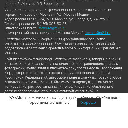
новостей «Москва» А.Б. Воронченко.
Учредитель и редакция информационного агентства «Агентство
городских новостей «Москва» - АО «Москва Медиа».
Адрес редакции: 125124, РФ, г. Москва, ул. Правды, д. 24, стр. 2
Телефон редакции: 8 (495) 009-80-23
Электронная почта:
mosmed@m24.ru
Коммерческий отдел холдинга "Москва Медиа"-
ibelous@m24.ru
Средство массовой информации информационное агентство
«Агентство городских новостей «Москва» создано при финансовой
поддержке Департамента средств массовой информации и рекламы г.
Москвы.
Сайт https://www.mskagency.ru содержит материалы, товарные знаки и
иные охраняемые элементы, включая, но, не ограничиваясь: тексты,
фотографии, аудио и/или видеоматериалы, графические изображения
и пр., которые охраняются в соответствии с законодательством
Российской Федерации об авторском праве и смежных правах. Любое
использование материалов сайта www.mskagency.ru , в том числе,
копирование, распространение или опубликование, обязательно
должно сопровождаться знаком копирайт со ссылкой на
правообладателя © АО «Москва Медиа», а также гиперссылкой на сайт
АО «Москва Медиа» использует куки-файлы и обрабатывает
www.mskagency.ru как на первоисточник информации. Переработка
персональные данные
Хорошо
материалов сайта www.mskagency.ru не допускается.
Пользовательское соглашение об использовании материалов
Агентства городских новостей «Москва»
Политика обработки персональных данных