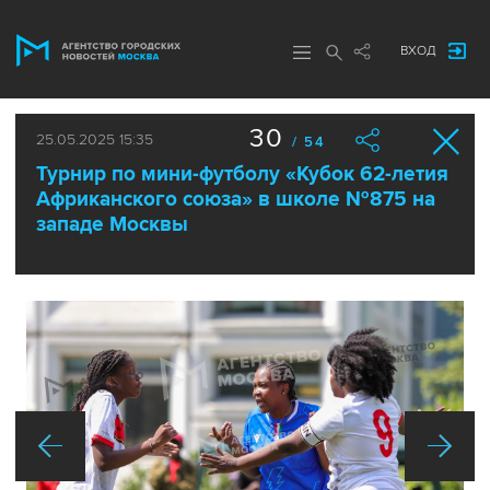
ВХОД
30
25.05.2025 15:35
/ 54
Турнир по мини-футболу «Кубок 62-летия
Африканского союза» в школе №875 на
западе Москвы