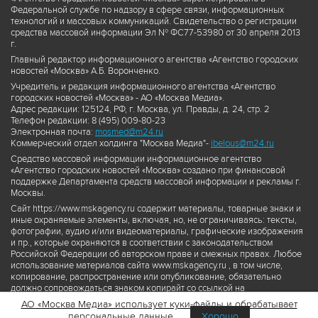
Федеральной службе по надзору в сфере связи, информационных
технологий и массовых коммуникаций. Свидетельство о регистрации
средства массовой информации Эл № ФС77-53980 от 30 апреля 2013
г.
Главный редактор информационного агентства «Агентство городских
новостей «Москва» А.Б. Воронченко.
Учредитель и редакция информационного агентства «Агентство
городских новостей «Москва» - АО «Москва Медиа».
Адрес редакции: 125124, РФ, г. Москва, ул. Правды, д. 24, стр. 2
Телефон редакции: 8 (495) 009-80-23
Электронная почта:
mosmed@m24.ru
Коммерческий отдел холдинга "Москва Медиа"-
ibelous@m24.ru
Средство массовой информации информационное агентство
«Агентство городских новостей «Москва» создано при финансовой
поддержке Департамента средств массовой информации и рекламы г.
Москвы.
Сайт https://www.mskagency.ru содержит материалы, товарные знаки и
иные охраняемые элементы, включая, но, не ограничиваясь: тексты,
фотографии, аудио и/или видеоматериалы, графические изображения
и пр., которые охраняются в соответствии с законодательством
Российской Федерации об авторском праве и смежных правах. Любое
использование материалов сайта www.mskagency.ru , в том числе,
копирование, распространение или опубликование, обязательно
должно сопровождаться знаком копирайт со ссылкой на
правообладателя © АО «Москва Медиа», а также гиперссылкой на сайт
АО «Москва Медиа» использует куки-файлы и обрабатывает
www.mskagency.ru как на первоисточник информации. Переработка
персональные данные
Хорошо