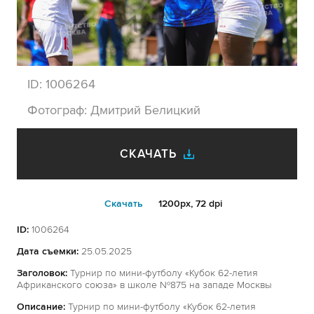
ID:
1006264
Фотограф:
Дмитрий Белицкий
СКАЧАТЬ
Cкачать
1200px, 72 dpi
ID:
1006264
Дата съемки:
25.05.2025
Заголовок:
Турнир по мини-футболу «Кубок 62-летия
Африканского союза» в школе №875 на западе Москвы
Описание:
Турнир по мини-футболу «Кубок 62-летия