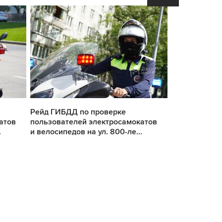
Рейд ГИБДД по проверке
Рейд ГИБДД 
атов
пользователей электросамокатов
пользовател
.
и велосипедов на ул. 800-ле...
и велосипедов