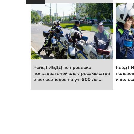
ке
Рейд ГИБДД по проверке
Рейд Г
самокатов
пользователей электросамокатов
пользов
-ле...
и велосипедов на ул. 800-ле...
и велоси