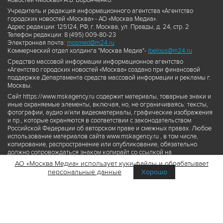
новостей «Москва» А.Б. Воронченко.
Учредитель и редакция информационного агентства «Агентство
городских новостей «Москва» - АО «Москва Медиа».
Адрес редакции: 125124, РФ, г. Москва, ул. Правды, д. 24, стр. 2
Телефон редакции: 8 (495) 009-80-23
Электронная почта:
mosmed@m24.ru
Коммерческий отдел холдинга "Москва Медиа"-
ibelous@m24.ru
Средство массовой информации информационное агентство
«Агентство городских новостей «Москва» создано при финансовой
поддержке Департамента средств массовой информации и рекламы г.
Москвы.
Сайт https://www.mskagency.ru содержит материалы, товарные знаки и
иные охраняемые элементы, включая, но, не ограничиваясь: тексты,
фотографии, аудио и/или видеоматериалы, графические изображения
и пр., которые охраняются в соответствии с законодательством
Российской Федерации об авторском праве и смежных правах. Любое
использование материалов сайта www.mskagency.ru , в том числе,
копирование, распространение или опубликование, обязательно
должно сопровождаться знаком копирайт со ссылкой на
правообладателя © АО «Москва Медиа», а также гиперссылкой на сайт
АО «Москва Медиа» использует куки-файлы и обрабатывает
www.mskagency.ru как на первоисточник информации. Переработка
персональные данные
Хорошо
материалов сайта www.mskagency.ru не допускается.
Пользовательское соглашение об использовании материалов
Агентства городских новостей «Москва»
Политика обработки персональных данных