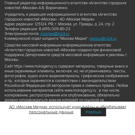
Главный редактор информационного агентства «Агентство городских
новостей «Москва» А.Б. Воронченко.
Учредитель и редакция информационного агентства «Агентство
городских новостей «Москва» - АО «Москва Медиа».
Адрес редакции: 125124, РФ, г. Москва, ул. Правды, д. 24, стр. 2
Телефон редакции: 8 (495) 009-80-23
Электронная почта:
mosmed@m24.ru
Коммерческий отдел холдинга "Москва Медиа"-
ibelous@m24.ru
Средство массовой информации информационное агентство
«Агентство городских новостей «Москва» создано при финансовой
поддержке Департамента средств массовой информации и рекламы г.
Москвы.
Сайт https://www.mskagency.ru содержит материалы, товарные знаки и
иные охраняемые элементы, включая, но, не ограничиваясь: тексты,
фотографии, аудио и/или видеоматериалы, графические изображения
и пр., которые охраняются в соответствии с законодательством
Российской Федерации об авторском праве и смежных правах. Любое
использование материалов сайта www.mskagency.ru , в том числе,
копирование, распространение или опубликование, обязательно
должно сопровождаться знаком копирайт со ссылкой на
правообладателя © АО «Москва Медиа», а также гиперссылкой на сайт
АО «Москва Медиа» использует куки-файлы и обрабатывает
www.mskagency.ru как на первоисточник информации. Переработка
персональные данные
Хорошо
материалов сайта www.mskagency.ru не допускается.
Пользовательское соглашение об использовании материалов
Агентства городских новостей «Москва»
Политика обработки персональных данных