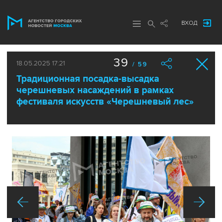
ВХОД
39
18.05.2025 17:21
/ 59
Традиционная посадка-высадка
черешневых насаждений в рамках
фестиваля искусств «Черешневый лес»