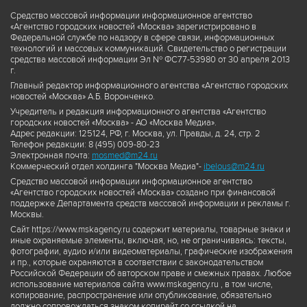
Средство массовой информации информационное агентство
«Агентство городских новостей «Москва» зарегистрировано в
Федеральной службе по надзору в сфере связи, информационных
технологий и массовых коммуникаций. Свидетельство о регистрации
средства массовой информации Эл № ФС77-53980 от 30 апреля 2013
г.
Главный редактор информационного агентства «Агентство городских
новостей «Москва» А.Б. Воронченко.
Учредитель и редакция информационного агентства «Агентство
городских новостей «Москва» - АО «Москва Медиа».
Адрес редакции: 125124, РФ, г. Москва, ул. Правды, д. 24, стр. 2
Телефон редакции: 8 (495) 009-80-23
Электронная почта:
mosmed@m24.ru
Коммерческий отдел холдинга "Москва Медиа"-
ibelous@m24.ru
Средство массовой информации информационное агентство
«Агентство городских новостей «Москва» создано при финансовой
поддержке Департамента средств массовой информации и рекламы г.
Москвы.
Сайт https://www.mskagency.ru содержит материалы, товарные знаки и
иные охраняемые элементы, включая, но, не ограничиваясь: тексты,
фотографии, аудио и/или видеоматериалы, графические изображения
и пр., которые охраняются в соответствии с законодательством
Российской Федерации об авторском праве и смежных правах. Любое
использование материалов сайта www.mskagency.ru , в том числе,
копирование, распространение или опубликование, обязательно
должно сопровождаться знаком копирайт со ссылкой на