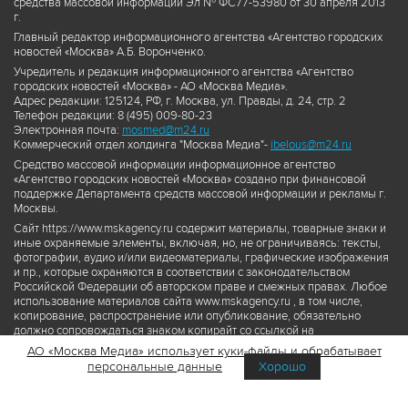
средства массовой информации Эл № ФС77-53980 от 30 апреля 2013
г.
Главный редактор информационного агентства «Агентство городских
новостей «Москва» А.Б. Воронченко.
Учредитель и редакция информационного агентства «Агентство
городских новостей «Москва» - АО «Москва Медиа».
Адрес редакции: 125124, РФ, г. Москва, ул. Правды, д. 24, стр. 2
Телефон редакции: 8 (495) 009-80-23
Электронная почта:
mosmed@m24.ru
Коммерческий отдел холдинга "Москва Медиа"-
ibelous@m24.ru
Средство массовой информации информационное агентство
«Агентство городских новостей «Москва» создано при финансовой
поддержке Департамента средств массовой информации и рекламы г.
Москвы.
Сайт https://www.mskagency.ru содержит материалы, товарные знаки и
иные охраняемые элементы, включая, но, не ограничиваясь: тексты,
фотографии, аудио и/или видеоматериалы, графические изображения
и пр., которые охраняются в соответствии с законодательством
Российской Федерации об авторском праве и смежных правах. Любое
использование материалов сайта www.mskagency.ru , в том числе,
копирование, распространение или опубликование, обязательно
должно сопровождаться знаком копирайт со ссылкой на
правообладателя © АО «Москва Медиа», а также гиперссылкой на сайт
АО «Москва Медиа» использует куки-файлы и обрабатывает
www.mskagency.ru как на первоисточник информации. Переработка
персональные данные
Хорошо
материалов сайта www.mskagency.ru не допускается.
Пользовательское соглашение об использовании материалов