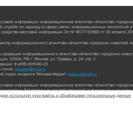
ссовой информации информационное агентство «Агентство городски
 службе по надзору в сфере связи, информационных технологий и
 средства массовой информации Эл № ФС77-53980 от 30 апреля 2013
актор информационного агентства «Агентство городских новостей «М
и редакция информационного агентства «Агентство городских новост
ии: 125124, РФ, г. Москва, ул. Правды, д. 24, стр. 2
акции: 8 (495) 009-80-23
 почта:
mosmed@m24.ru
й отдел холдинга "Москва Медиа"-
ibelous@m24.ru
ссовой информации информационное агентство «Агентство городски
поддержке Департамента средств массовой информации и рекламы 
диа» использует куки-файлы и обрабатывает персональные данные
//www.mskagency.ru содержит материалы, товарные знаки и иные охра
сь: тексты, фотографии, аудио и/или видеоматериалы, графические 
и с законодательством Российской Федерации об авторском праве 
сайта www.mskagency.ru , в том числе, копирование, распространен
ься знаком копирайт со ссылкой на правообладателя © АО «Москва 
cy.ru как на первоисточник информации. Переработка материалов са