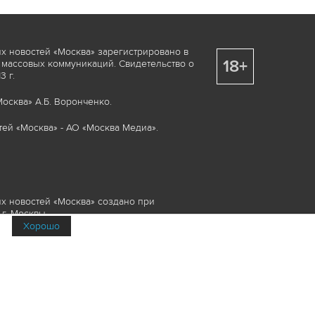
х новостей «Москва» зарегистрировано в
18+
 массовых коммуникаций. Свидетельство о
 г.
осква» А.Б. Воронченко.
ей «Москва» - АО «Москва Медиа».
х новостей «Москва» создано при
г. Москвы.
Хорошо
няемые элементы, включая, но, не
изображения и пр., которые охраняются в
и смежных правах. Любое использование
ие или опубликование, обязательно должно
Медиа», а также гиперссылкой на сайт
йта www.mskagency.ru не допускается.