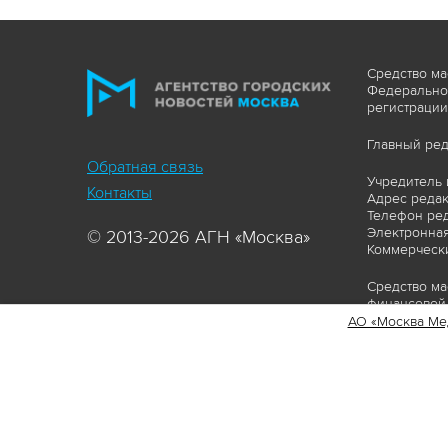
Средство ма
Федеральной
регистрации
Главный ред
Обратная связь
Учредитель 
Контакты
Адрес редакц
Телефон ред
Электронная
© 2013-2026 АГН «Москва»
Коммерчески
Средство ма
финансовой 
АО «Москва Ме
Сайт https:
ограничивая
соответстви
материалов 
сопровождат
www.mskagen