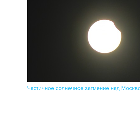
Частичное солнечное затмение над Москво