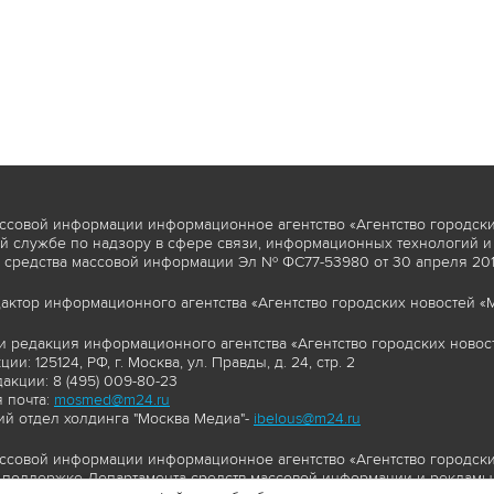
ссовой информации информационное агентство «Агентство городски
 службе по надзору в сфере связи, информационных технологий и
 средства массовой информации Эл № ФС77-53980 от 30 апреля 2013
актор информационного агентства «Агентство городских новостей «М
и редакция информационного агентства «Агентство городских новост
ии: 125124, РФ, г. Москва, ул. Правды, д. 24, стр. 2
акции: 8 (495) 009-80-23
 почта:
mosmed@m24.ru
й отдел холдинга "Москва Медиа"-
ibelous@m24.ru
ссовой информации информационное агентство «Агентство городски
поддержке Департамента средств массовой информации и рекламы 