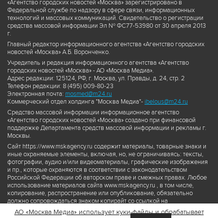
«Агентство городских новостей «Москва» зарегистрировано в
Федеральной службе по надзору в сфере связи, информационных
технологий и массовых коммуникаций. Свидетельство о регистрации
средства массовой информации Эл № ФС77-53980 от 30 апреля 2013
г.
Главный редактор информационного агентства «Агентство городских
новостей «Москва» А.Б. Воронченко.
Учредитель и редакция информационного агентства «Агентство
городских новостей «Москва» - АО «Москва Медиа».
Адрес редакции: 125124, РФ, г. Москва, ул. Правды, д. 24, стр. 2
Телефон редакции: 8 (495) 009-80-23
Электронная почта:
mosmed@m24.ru
Коммерческий отдел холдинга "Москва Медиа"-
ibelous@m24.ru
Средство массовой информации информационное агентство
«Агентство городских новостей «Москва» создано при финансовой
поддержке Департамента средств массовой информации и рекламы г.
Москвы.
Сайт https://www.mskagency.ru содержит материалы, товарные знаки и
иные охраняемые элементы, включая, но, не ограничиваясь: тексты,
фотографии, аудио и/или видеоматериалы, графические изображения
и пр., которые охраняются в соответствии с законодательством
Российской Федерации об авторском праве и смежных правах. Любое
использование материалов сайта www.mskagency.ru , в том числе,
копирование, распространение или опубликование, обязательно
должно сопровождаться знаком копирайт со ссылкой на
правообладателя © АО «Москва Медиа», а также гиперссылкой на сайт
АО «Москва Медиа» использует куки-файлы и обрабатывает
www.mskagency.ru как на первоисточник информации. Переработка