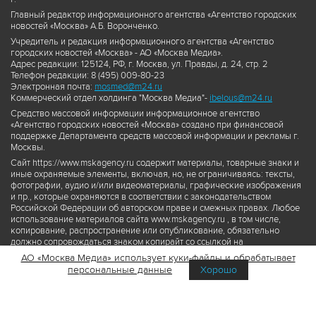
Главный редактор информационного агентства «Агентство городских
новостей «Москва» А.Б. Воронченко.
Учредитель и редакция информационного агентства «Агентство
городских новостей «Москва» - АО «Москва Медиа».
Адрес редакции: 125124, РФ, г. Москва, ул. Правды, д. 24, стр. 2
Телефон редакции: 8 (495) 009-80-23
Электронная почта:
mosmed@m24.ru
Коммерческий отдел холдинга "Москва Медиа"-
ibelous@m24.ru
Средство массовой информации информационное агентство
«Агентство городских новостей «Москва» создано при финансовой
поддержке Департамента средств массовой информации и рекламы г.
Москвы.
Сайт https://www.mskagency.ru содержит материалы, товарные знаки и
иные охраняемые элементы, включая, но, не ограничиваясь: тексты,
фотографии, аудио и/или видеоматериалы, графические изображения
и пр., которые охраняются в соответствии с законодательством
Российской Федерации об авторском праве и смежных правах. Любое
использование материалов сайта www.mskagency.ru , в том числе,
копирование, распространение или опубликование, обязательно
должно сопровождаться знаком копирайт со ссылкой на
правообладателя © АО «Москва Медиа», а также гиперссылкой на сайт
АО «Москва Медиа» использует куки-файлы и обрабатывает
www.mskagency.ru как на первоисточник информации. Переработка
персональные данные
Хорошо
материалов сайта www.mskagency.ru не допускается.
Пользовательское соглашение об использовании материалов
Агентства городских новостей «Москва»