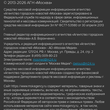
© 2013-2026 АГН «Москва»
Средство массовой информации информационное агентство
«Агентство городских новостей «Москва» зарегистрировано в
Федеральной службе по надзору в сфере связи, информационных
технологий и массовых коммуникаций. Свидетельство о регистрации
средства массовой информации Эл № ФС77-53980 от 30 апреля 2013
г.
Главный редактор информационного агентства «Агентство городских
новостей «Москва» А.Б. Воронченко.
Учредитель и редакция информационного агентства «Агентство
городских новостей «Москва» - АО «Москва Медиа».
Адрес редакции: 125124, РФ, г. Москва, ул. Правды, д. 24, стр. 2
Телефон редакции: 8 (495) 009-80-23
Электронная почта:
mosmed@m24.ru
Коммерческий отдел холдинга "Москва Медиа"-
ibelous@m24.ru
Средство массовой информации информационное агентство
«Агентство городских новостей «Москва» создано при финансовой
поддержке Департамента средств массовой информации и рекламы г.
Москвы.
Сайт https://www.mskagency.ru содержит материалы, товарные знаки и
иные охраняемые элементы, включая, но, не ограничиваясь: тексты,
фотографии, аудио и/или видеоматериалы, графические изображения
и пр., которые охраняются в соответствии с законодательством
Российской Федерации об авторском праве и смежных правах. Любое
использование материалов сайта www.mskagency.ru , в том числе,
копирование, распространение или опубликование, обязательно