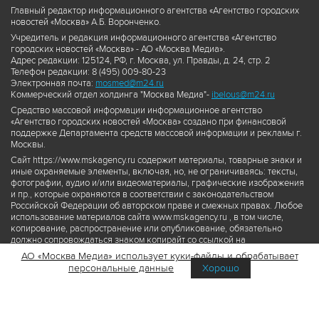
Главный редактор информационного агентства «Агентство городских
новостей «Москва» А.Б. Воронченко.
Учредитель и редакция информационного агентства «Агентство
городских новостей «Москва» - АО «Москва Медиа».
Адрес редакции: 125124, РФ, г. Москва, ул. Правды, д. 24, стр. 2
Телефон редакции: 8 (495) 009-80-23
Электронная почта:
mosmed@m24.ru
Коммерческий отдел холдинга "Москва Медиа"-
ibelous@m24.ru
Средство массовой информации информационное агентство
«Агентство городских новостей «Москва» создано при финансовой
поддержке Департамента средств массовой информации и рекламы г.
Москвы.
Сайт https://www.mskagency.ru содержит материалы, товарные знаки и
иные охраняемые элементы, включая, но, не ограничиваясь: тексты,
фотографии, аудио и/или видеоматериалы, графические изображения
и пр., которые охраняются в соответствии с законодательством
Российской Федерации об авторском праве и смежных правах. Любое
использование материалов сайта www.mskagency.ru , в том числе,
копирование, распространение или опубликование, обязательно
должно сопровождаться знаком копирайт со ссылкой на
правообладателя © АО «Москва Медиа», а также гиперссылкой на сайт
АО «Москва Медиа» использует куки-файлы и обрабатывает
www.mskagency.ru как на первоисточник информации. Переработка
персональные данные
Хорошо
материалов сайта www.mskagency.ru не допускается.
Пользовательское соглашение об использовании материалов
Агентства городских новостей «Москва»
Политика обработки персональных данных