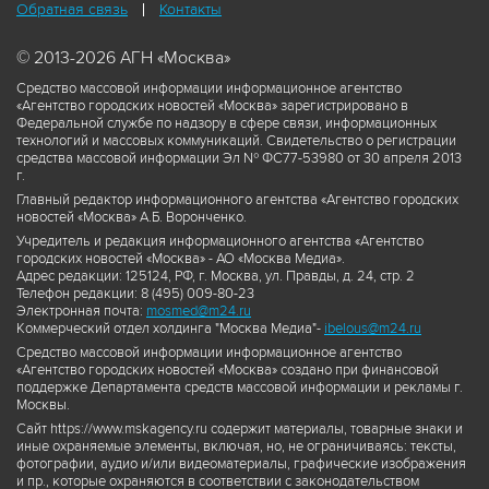
Обратная связь
Контакты
© 2013-2026 АГН «Москва»
Средство массовой информации информационное агентство
«Агентство городских новостей «Москва» зарегистрировано в
Федеральной службе по надзору в сфере связи, информационных
технологий и массовых коммуникаций. Свидетельство о регистрации
средства массовой информации Эл № ФС77-53980 от 30 апреля 2013
г.
Главный редактор информационного агентства «Агентство городских
новостей «Москва» А.Б. Воронченко.
Учредитель и редакция информационного агентства «Агентство
городских новостей «Москва» - АО «Москва Медиа».
Адрес редакции: 125124, РФ, г. Москва, ул. Правды, д. 24, стр. 2
Телефон редакции: 8 (495) 009-80-23
Электронная почта:
mosmed@m24.ru
Коммерческий отдел холдинга "Москва Медиа"-
ibelous@m24.ru
Средство массовой информации информационное агентство
«Агентство городских новостей «Москва» создано при финансовой
поддержке Департамента средств массовой информации и рекламы г.
Москвы.
Сайт https://www.mskagency.ru содержит материалы, товарные знаки и
иные охраняемые элементы, включая, но, не ограничиваясь: тексты,
фотографии, аудио и/или видеоматериалы, графические изображения
и пр., которые охраняются в соответствии с законодательством