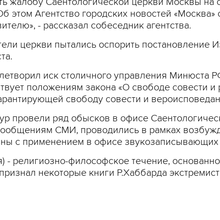
ть жалобу Саентологической церкви Москвы на 
Об этом Агентство городских новостей «Москва» 
ителю», - рассказал собеседник агентства.
тели церкви пытались оспорить постановление И
та.
летворил иск столичного управления Минюста РФ
тствует положениям закона «О свободе совести и
 гарантирующей свободу совести и вероисповедан
тур провели ряд обысков в офисе Саентологическ
 сообщениям СМИ, проводились в рамках возбужд
аны с применением в офисе звукозаписывающих 
я) - религиозно-философское течение, основанно
 признал некоторые книги Р.Хаббарда экстремис