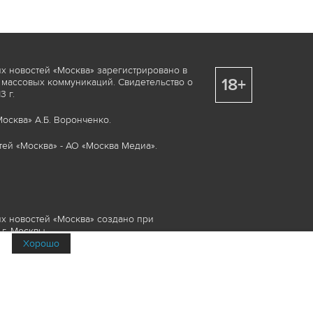
х новостей «Москва» зарегистрировано в
18+
 массовых коммуникаций. Свидетельство о
 г.
осква» А.Б. Воронченко.
ей «Москва» - АО «Москва Медиа».
х новостей «Москва» создано при
г. Москвы.
Хорошо
няемые элементы, включая, но, не
изображения и пр., которые охраняются в
и смежных правах. Любое использование
ие или опубликование, обязательно должно
Медиа», а также гиперссылкой на сайт