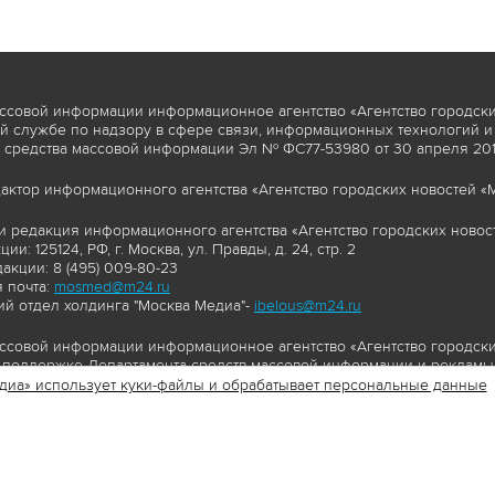
ссовой информации информационное агентство «Агентство городски
 службе по надзору в сфере связи, информационных технологий и
 средства массовой информации Эл № ФС77-53980 от 30 апреля 2013
актор информационного агентства «Агентство городских новостей «М
и редакция информационного агентства «Агентство городских новост
ии: 125124, РФ, г. Москва, ул. Правды, д. 24, стр. 2
акции: 8 (495) 009-80-23
 почта:
mosmed@m24.ru
й отдел холдинга "Москва Медиа"-
ibelous@m24.ru
ссовой информации информационное агентство «Агентство городски
поддержке Департамента средств массовой информации и рекламы 
диа» использует куки-файлы и обрабатывает персональные данные
//www.mskagency.ru содержит материалы, товарные знаки и иные охра
сь: тексты, фотографии, аудио и/или видеоматериалы, графические 
и с законодательством Российской Федерации об авторском праве 
сайта www.mskagency.ru , в том числе, копирование, распространен
ься знаком копирайт со ссылкой на правообладателя © АО «Москва 