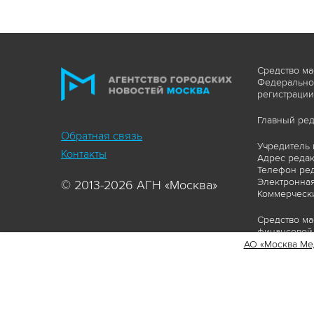
Средство ма
Федеральной
регистрации
Главный ред
Обратная связь
Учредитель 
Контакты
Адрес редакц
Телефон ред
Электронная
© 2013-2026 АГН «Москва»
Коммерчески
Средство ма
финансовой 
АО «Москва Ме
Сайт https:
ограничивая
соответстви
материалов 
сопровождат