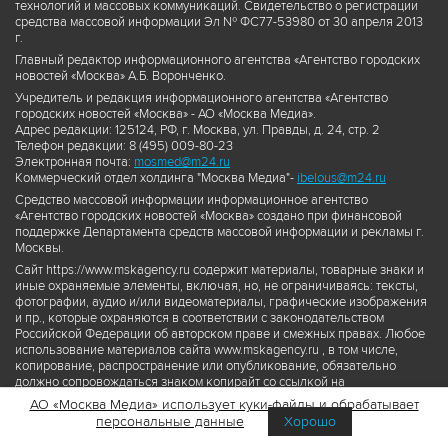
технологий и массовых коммуникаций. Свидетельство о регистрации
средства массовой информации Эл № ФС77-53980 от 30 апреля 2013
г.
Главный редактор информационного агентства «Агентство городских
новостей «Москва» А.Б. Воронченко.
Учредитель и редакция информационного агентства «Агентство
городских новостей «Москва» - АО «Москва Медиа».
Адрес редакции: 125124, РФ, г. Москва, ул. Правды, д. 24, стр. 2
Телефон редакции: 8 (495) 009-80-23
Электронная почта:
mosmed@m24.ru
Коммерческий отдел холдинга "Москва Медиа"-
ibelous@m24.ru
Средство массовой информации информационное агентство
«Агентство городских новостей «Москва» создано при финансовой
поддержке Департамента средств массовой информации и рекламы г.
Москвы.
Сайт https://www.mskagency.ru содержит материалы, товарные знаки и
иные охраняемые элементы, включая, но, не ограничиваясь: тексты,
фотографии, аудио и/или видеоматериалы, графические изображения
и пр., которые охраняются в соответствии с законодательством
Российской Федерации об авторском праве и смежных правах. Любое
использование материалов сайта www.mskagency.ru , в том числе,
копирование, распространение или опубликование, обязательно
должно сопровождаться знаком копирайт со ссылкой на
правообладателя © АО «Москва Медиа», а также гиперссылкой на сайт
АО «Москва Медиа» использует куки-файлы и обрабатывает
www.mskagency.ru как на первоисточник информации. Переработка
персональные данные
Хорошо
материалов сайта www.mskagency.ru не допускается.