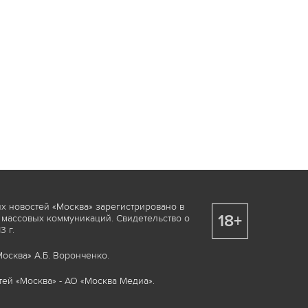
х новостей «Москва» зарегистрировано в
18+
 массовых коммуникаций. Свидетельство о
 г.
осква» А.Б. Воронченко.
ей «Москва» - АО «Москва Медиа».