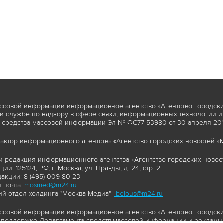
ссовой информации информационное агентство «Агентство городски
 службе по надзору в сфере связи, информационных технологий и
 средства массовой информации Эл № ФС77-53980 от 30 апреля 2013
актор информационного агентства «Агентство городских новостей «М
и редакция информационного агентства «Агентство городских новост
ии: 125124, РФ, г. Москва, ул. Правды, д. 24, стр. 2
акции: 8 (495) 009-80-23
 почта:
mosmed@m24.ru
й отдел холдинга "Москва Медиа"-
ibelous@m24.ru
ссовой информации информационное агентство «Агентство городски
поддержке Департамента средств массовой информации и рекламы 