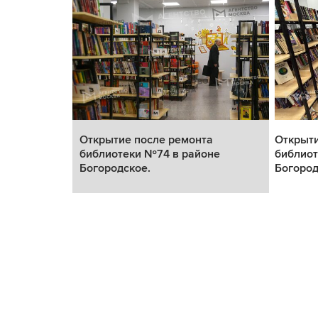
а
Открытие после ремонта
Открыти
не
библиотеки №74 в районе
библиот
Богородское.
Богород