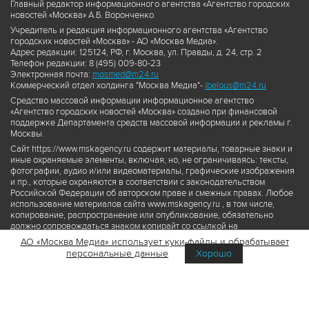
Главный редактор информационного агентства «Агентство городских
новостей «Москва» А.Б. Воронченко.
Учредитель и редакция информационного агентства «Агентство
городских новостей «Москва» - АО «Москва Медиа».
Адрес редакции: 125124, РФ, г. Москва, ул. Правды, д. 24, стр. 2
Телефон редакции: 8 (495) 009-80-23
Электронная почта:
mosmed@m24.ru
Коммерческий отдел холдинга "Москва Медиа"-
ibelous@m24.ru
Средство массовой информации информационное агентство
«Агентство городских новостей «Москва» создано при финансовой
поддержке Департамента средств массовой информации и рекламы г.
Москвы.
Сайт https://www.mskagency.ru содержит материалы, товарные знаки и
иные охраняемые элементы, включая, но, не ограничиваясь: тексты,
фотографии, аудио и/или видеоматериалы, графические изображения
и пр., которые охраняются в соответствии с законодательством
Российской Федерации об авторском праве и смежных правах. Любое
использование материалов сайта www.mskagency.ru , в том числе,
копирование, распространение или опубликование, обязательно
должно сопровождаться знаком копирайт со ссылкой на
правообладателя © АО «Москва Медиа», а также гиперссылкой на сайт
АО «Москва Медиа» использует куки-файлы и обрабатывает
www.mskagency.ru как на первоисточник информации. Переработка
персональные данные
Хорошо
материалов сайта www.mskagency.ru не допускается.
Пользовательское соглашение об использовании материалов
Агентства городских новостей «Москва»
Политика обработки персональных данных