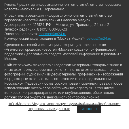
Главный редактор информационного агентства «Агентство городских
новостей «Москва» А.Б. Воронченко.
Учредитель и редакция информационного агентства «Агентство
городских новостей «Москва» - АО «Москва Медиа».
Адрес редакции: 125124, РФ, г. Москва, ул. Правды, д. 24, стр. 2
Телефон редакции: 8 (495) 009-80-23
Электронная почта:
mosmed@m24.ru
Коммерческий отдел холдинга "Москва Медиа"-
ibelous@m24.ru
Средство массовой информации информационное агентство
«Агентство городских новостей «Москва» создано при финансовой
поддержке Департамента средств массовой информации и рекламы г.
Москвы.
Сайт https://www.mskagency.ru содержит материалы, товарные знаки и
иные охраняемые элементы, включая, но, не ограничиваясь: тексты,
фотографии, аудио и/или видеоматериалы, графические изображения
и пр., которые охраняются в соответствии с законодательством
Российской Федерации об авторском праве и смежных правах. Любое
использование материалов сайта www.mskagency.ru , в том числе,
копирование, распространение или опубликование, обязательно
должно сопровождаться знаком копирайт со ссылкой на
правообладателя © АО «Москва Медиа», а также гиперссылкой на сайт
АО «Москва Медиа» использует куки-файлы и обрабатывает
www.mskagency.ru как на первоисточник информации. Переработка
персональные данные
Хорошо
материалов сайта www.mskagency.ru не допускается.
Пользовательское соглашение об использовании материалов
Агентства городских новостей «Москва»
Политика обработки персональных данных