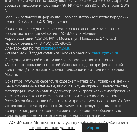
технологий и массовых коммуникаций. Свидетельство о регистрации
средства массовой информации Эл № ФС77-53980 от 30 апреля 2013
г.
Главный редактор информационного агентства «Агентство городских
новостей «Москва» А.Б. Воронченко.
Учредитель и редакция информационного агентства «Агентство
городских новостей «Москва» - АО «Москва Медиа».
Адрес редакции: 125124, РФ, г. Москва, ул. Правды, д. 24, стр. 2
Телефон редакции: 8 (495) 009-80-23
Электронная почта:
mosmed@m24.ru
Коммерческий отдел холдинга "Москва Медиа"-
ibelous@m24.ru
Средство массовой информации информационное агентство
«Агентство городских новостей «Москва» создано при финансовой
поддержке Департамента средств массовой информации и рекламы г.
Москвы.
Сайт https://www.mskagency.ru содержит материалы, товарные знаки и
иные охраняемые элементы, включая, но, не ограничиваясь: тексты,
фотографии, аудио и/или видеоматериалы, графические изображения
и пр., которые охраняются в соответствии с законодательством
Российской Федерации об авторском праве и смежных правах. Любое
использование материалов сайта www.mskagency.ru , в том числе,
копирование, распространение или опубликование, обязательно
должно сопровождаться знаком копирайт со ссылкой на
правообладателя © АО «Москва Медиа», а также гиперссылкой на сайт
АО «Москва Медиа» использует куки-файлы и обрабатывает
www.mskagency.ru как на первоисточник информации. Переработка
персональные данные
Хорошо
материалов сайта www.mskagency.ru не допускается.