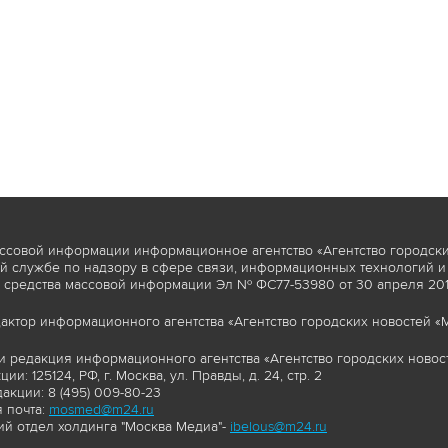
ссовой информации информационное агентство «Агентство городски
 службе по надзору в сфере связи, информационных технологий и
 средства массовой информации Эл № ФС77-53980 от 30 апреля 2013
актор информационного агентства «Агентство городских новостей «М
и редакция информационного агентства «Агентство городских новост
ии: 125124, РФ, г. Москва, ул. Правды, д. 24, стр. 2
акции: 8 (495) 009-80-23
 почта:
mosmed@m24.ru
й отдел холдинга "Москва Медиа"-
ibelous@m24.ru