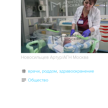
Новосильцев Артур/АГН Москва
врачи
роддом
здравоохранение
Общество