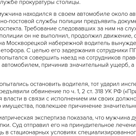
службе прокуратуры столицы.
 мужчина находился в своем автомобиле около ав
ьно-постовой службы полиции предъявить докуме
роспекта. Требование следовавших за ним на с
полиции он не выполнил, продолжил движение, 
 на Москворецкой набережной водитель вынужде
етофора. С целью его задержания сотрудники П
попытался совершить наезд на сотрудников прав
автомобилем, причинив значительный ущерб, а з
опытались остановить водителя, тот ударил инсп
едъявили обвинение по ч. 1, 2 ст. 318 УК РФ («
 власти в связи с исполнением им своих должност
имущества, повлекшее причинение значительно
атрическая экспертиза показала, что мужчина 
упки. Суд отправил его на принудительное лечен
 в стационарных условиях специализированного