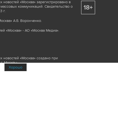
х новостей «Москва» зарегистрировано в
18+
 массовых коммуникаций. Свидетельство о
 г.
осква» А.Б. Воронченко.
ей «Москва» - АО «Москва Медиа».
х новостей «Москва» создано при
г. Москвы.
Хорошо
няемые элементы, включая, но, не
изображения и пр., которые охраняются в
и смежных правах. Любое использование
ие или опубликование, обязательно должно
Медиа», а также гиперссылкой на сайт
йта www.mskagency.ru не допускается.
их новостей «Москва»