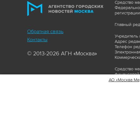
Средство ма
Федеральной
регистрации
Главный ред
Обратная связь
Учредитель 
Контакты
Адрес редакц
Телефон ред
Электронная
© 2013-2026 АГН «Москва»
Коммерчески
Средство ма
финансовой 
АО «Москва Ме
Сайт https:
ограничивая
соответстви
материалов 
сопровождат
www.mskagen
Пользовател
Политика о