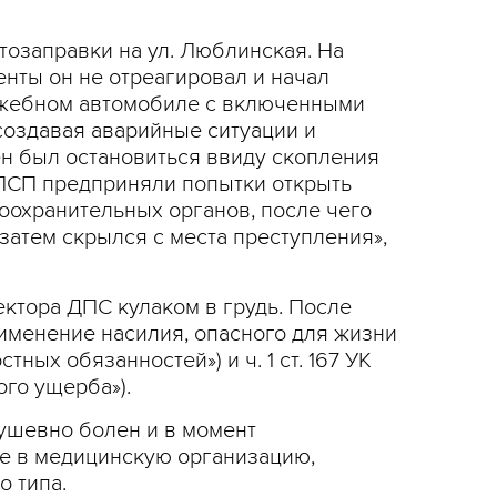
тозаправки на ул. Люблинская. На
нты он не отреагировал и начал
лужебном автомобиле с включенными
создавая аварийные ситуации и
н был остановиться ввиду скопления
ПСП предприняли попытки открыть
оохранительных органов, после чего
атем скрылся с места преступления»,
ектора ДПС кулаком в грудь. После
Применение насилия, опасного для жизни
ных обязанностей») и ч. 1 ст. 167 УК
го ущерба»).
душевно болен и в момент
ие в медицинскую организацию,
 типа.