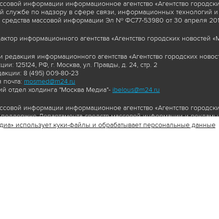
ссовой информации информационное агентство «Агентство городски
 службе по надзору в сфере связи, информационных технологий и
 средства массовой информации Эл № ФС77-53980 от 30 апреля 2013
актор информационного агентства «Агентство городских новостей «М
и редакция информационного агентства «Агентство городских новост
ии: 125124, РФ, г. Москва, ул. Правды, д. 24, стр. 2
акции: 8 (495) 009-80-23
 почта:
mosmed@m24.ru
й отдел холдинга "Москва Медиа"-
ibelous@m24.ru
ссовой информации информационное агентство «Агентство городски
поддержке Департамента средств массовой информации и рекламы 
диа» использует куки-файлы и обрабатывает персональные данные
//www.mskagency.ru содержит материалы, товарные знаки и иные охра
сь: тексты, фотографии, аудио и/или видеоматериалы, графические 
и с законодательством Российской Федерации об авторском праве 
сайта www.mskagency.ru , в том числе, копирование, распространен
ься знаком копирайт со ссылкой на правообладателя © АО «Москва 
cy.ru как на первоисточник информации. Переработка материалов са
ьское соглашение об использовании материалов Агентства городск
бработки персональных данных