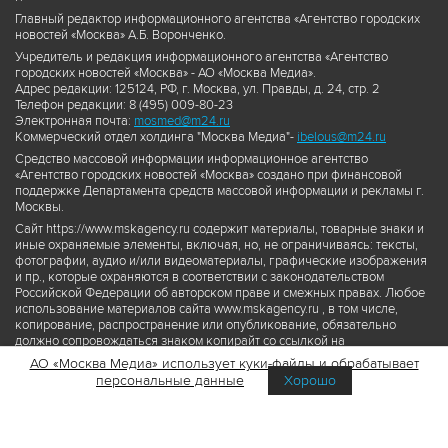
Главный редактор информационного агентства «Агентство городских
новостей «Москва» А.Б. Воронченко.
Учредитель и редакция информационного агентства «Агентство
городских новостей «Москва» - АО «Москва Медиа».
Адрес редакции: 125124, РФ, г. Москва, ул. Правды, д. 24, стр. 2
Телефон редакции: 8 (495) 009-80-23
Электронная почта:
mosmed@m24.ru
Коммерческий отдел холдинга "Москва Медиа"-
ibelous@m24.ru
Средство массовой информации информационное агентство
«Агентство городских новостей «Москва» создано при финансовой
поддержке Департамента средств массовой информации и рекламы г.
Москвы.
Сайт https://www.mskagency.ru содержит материалы, товарные знаки и
иные охраняемые элементы, включая, но, не ограничиваясь: тексты,
фотографии, аудио и/или видеоматериалы, графические изображения
и пр., которые охраняются в соответствии с законодательством
Российской Федерации об авторском праве и смежных правах. Любое
использование материалов сайта www.mskagency.ru , в том числе,
копирование, распространение или опубликование, обязательно
должно сопровождаться знаком копирайт со ссылкой на
правообладателя © АО «Москва Медиа», а также гиперссылкой на сайт
АО «Москва Медиа» использует куки-файлы и обрабатывает
www.mskagency.ru как на первоисточник информации. Переработка
персональные данные
Хорошо
материалов сайта www.mskagency.ru не допускается.
Пользовательское соглашение об использовании материалов
Агентства городских новостей «Москва»