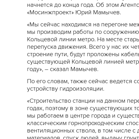
начнется до конца года. Об этом Аген
«Мосинжпроект» Юрий Мамычев.
«Мы сейчас находимся на перегоне ме
мы производим работы по сооружению 
Кольцевой линии метро. На месте стар
перепуска движения. Всего у нас их че
строение пути, будут проложены кабел
существующей Кольцевой линией метро
году», – сказал Мамычев.
По его словам, также сейчас ведется 
устройству гидроизоляции.
«Строительство станции на данном пер
годах, поэтому в зоне существующих т
мы работаем в центре города и сущест
классическим горнопроходческим спосо
вентиляционных ствола, в том числе с
материалов, спуск людей, выдачу грунт