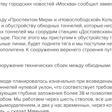
тству городских новостей «Москва» сообщил заме
жду «Проспектом Мира» и «Новослободской» Коль
и обустройству обходных тоннелей, которые не
ых тоннелей мы соорудим станцию «Достоевская
тыре. После этого мы приступим к обустройству 
ьные линии, будет поднята тяга и мы поступим н
политена. К сооружению верхнего строения пут
сооружение технических сбоек между обходными 
еходе планировалось изначально при возведении
оннелей нулевой уклон, что соответствует требо
вующая глубина заложения более 38 м позволяет
бом. Мы работаем через шесть стволов, все шес
 дымоудалением, и два у нас временных, через 
а», – сказал Мамычев.