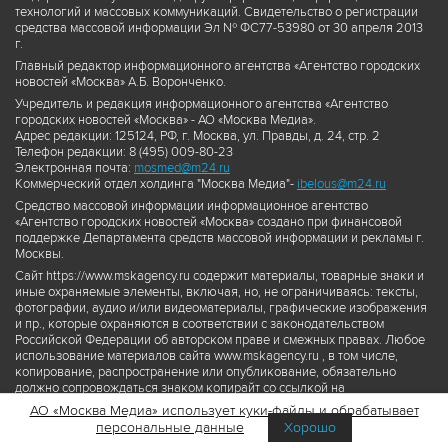
технологий и массовых коммуникаций. Свидетельство о регистрации
средства массовой информации Эл № ФС77-53980 от 30 апреля 2013
г.
Главный редактор информационного агентства «Агентство городских
новостей «Москва» А.Б. Воронченко.
Учредитель и редакция информационного агентства «Агентство
городских новостей «Москва» - АО «Москва Медиа».
Адрес редакции: 125124, РФ, г. Москва, ул. Правды, д. 24, стр. 2
Телефон редакции: 8 (495) 009-80-23
Электронная почта:
mosmed@m24.ru
Коммерческий отдел холдинга "Москва Медиа"-
ibelous@m24.ru
Средство массовой информации информационное агентство
«Агентство городских новостей «Москва» создано при финансовой
поддержке Департамента средств массовой информации и рекламы г.
Москвы.
Сайт https://www.mskagency.ru содержит материалы, товарные знаки и
иные охраняемые элементы, включая, но, не ограничиваясь: тексты,
фотографии, аудио и/или видеоматериалы, графические изображения
и пр., которые охраняются в соответствии с законодательством
Российской Федерации об авторском праве и смежных правах. Любое
использование материалов сайта www.mskagency.ru , в том числе,
копирование, распространение или опубликование, обязательно
должно сопровождаться знаком копирайт со ссылкой на
правообладателя © АО «Москва Медиа», а также гиперссылкой на сайт
АО «Москва Медиа» использует куки-файлы и обрабатывает
www.mskagency.ru как на первоисточник информации. Переработка
персональные данные
Хорошо
материалов сайта www.mskagency.ru не допускается.