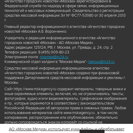
«Агентство городских новостей «Москва» зарегистрировано в
Федеральной службе по надзору в сфере связи, информационных
технологий и массовых коммуникаций. Свидетельство о регистрации
средства массовой информации Эл № ФС77-53980 от 30 апреля 2013
г.
Главный редактор информационного агентства «Агентство городских
новостей «Москва» А.Б. Воронченко.
Учредитель и редакция информационного агентства «Агентство
городских новостей «Москва» - АО «Москва Медиа».
Адрес редакции: 125124, РФ, г. Москва, ул. Правды, д. 24, стр. 2
Телефон редакции: 8 (495) 009-80-23
Электронная почта:
mosmed@m24.ru
Коммерческий отдел холдинга "Москва Медиа"-
ibelous@m24.ru
Средство массовой информации информационное агентство
«Агентство городских новостей «Москва» создано при финансовой
поддержке Департамента средств массовой информации и рекламы г.
Москвы.
Сайт https://www.mskagency.ru содержит материалы, товарные знаки и
иные охраняемые элементы, включая, но, не ограничиваясь: тексты,
фотографии, аудио и/или видеоматериалы, графические изображения
и пр., которые охраняются в соответствии с законодательством
Российской Федерации об авторском праве и смежных правах. Любое
использование материалов сайта www.mskagency.ru , в том числе,
копирование, распространение или опубликование, обязательно
должно сопровождаться знаком копирайт со ссылкой на
правообладателя © АО «Москва Медиа», а также гиперссылкой на сайт
АО «Москва Медиа» использует куки-файлы и обрабатывает
www.mskagency.ru как на первоисточник информации. Переработка