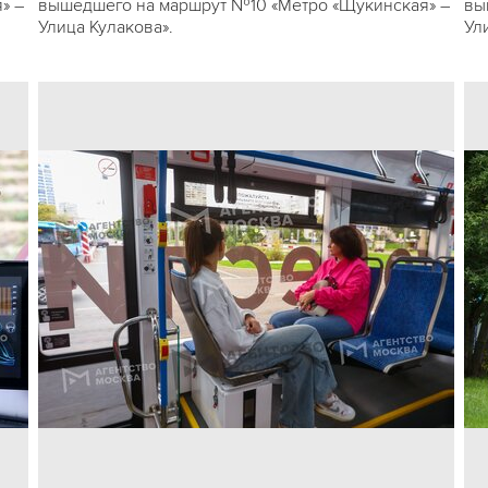
» –
вышедшего на маршрут №10 «Метро «Щукинская» –
вы
Улица Кулакова».
Ул