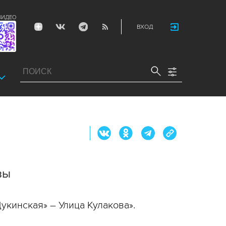
ВИДЕО
ВХОД
вы
кинская» – Улица Кулакова».