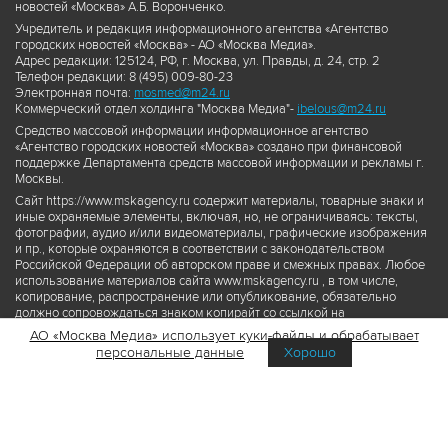
новостей «Москва» А.Б. Воронченко.
Учредитель и редакция информационного агентства «Агентство
городских новостей «Москва» - АО «Москва Медиа».
Адрес редакции: 125124, РФ, г. Москва, ул. Правды, д. 24, стр. 2
Телефон редакции: 8 (495) 009-80-23
Электронная почта:
mosmed@m24.ru
Коммерческий отдел холдинга "Москва Медиа"-
ibelous@m24.ru
Средство массовой информации информационное агентство
«Агентство городских новостей «Москва» создано при финансовой
поддержке Департамента средств массовой информации и рекламы г.
Москвы.
Сайт https://www.mskagency.ru содержит материалы, товарные знаки и
иные охраняемые элементы, включая, но, не ограничиваясь: тексты,
фотографии, аудио и/или видеоматериалы, графические изображения
и пр., которые охраняются в соответствии с законодательством
Российской Федерации об авторском праве и смежных правах. Любое
использование материалов сайта www.mskagency.ru , в том числе,
копирование, распространение или опубликование, обязательно
должно сопровождаться знаком копирайт со ссылкой на
правообладателя © АО «Москва Медиа», а также гиперссылкой на сайт
АО «Москва Медиа» использует куки-файлы и обрабатывает
www.mskagency.ru как на первоисточник информации. Переработка
персональные данные
Хорошо
материалов сайта www.mskagency.ru не допускается.
Пользовательское соглашение об использовании материалов
Агентства городских новостей «Москва»
Политика обработки персональных данных