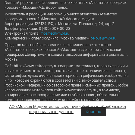
Главный редактор информационного агентства «Агентство городских
новостей «Москва» А.Б. Воронченко.
Учредитель и редакция информационного агентства «Агентство
городских новостей «Москва» - АО «Москва Медиа».
Адрес редакции: 125124, РФ, г. Москва, ул. Правды, д. 24, стр. 2
Телефон редакции: 8 (495) 009-80-23
Электронная почта:
mosmed@m24.ru
Коммерческий отдел холдинга "Москва Медиа"-
ibelous@m24.ru
Средство массовой информации информационное агентство
«Агентство городских новостей «Москва» создано при финансовой
поддержке Департамента средств массовой информации и рекламы г.
Москвы.
Сайт https://www.mskagency.ru содержит материалы, товарные знаки и
иные охраняемые элементы, включая, но, не ограничиваясь: тексты,
фотографии, аудио и/или видеоматериалы, графические изображения
и пр., которые охраняются в соответствии с законодательством
Российской Федерации об авторском праве и смежных правах. Любое
использование материалов сайта www.mskagency.ru , в том числе,
копирование, распространение или опубликование, обязательно
должно сопровождаться знаком копирайт со ссылкой на
правообладателя © АО «Москва Медиа», а также гиперссылкой на сайт
АО «Москва Медиа» использует куки-файлы и обрабатывает
www.mskagency.ru как на первоисточник информации. Переработка
персональные данные
Хорошо
материалов сайта www.mskagency.ru не допускается.
Пользовательское соглашение об использовании материалов
Агентства городских новостей «Москва»
Политика обработки персональных данных