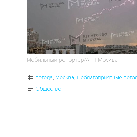
Мобильный репортер/АГН Москва
погода
Москва
Неблагоприятные пого
Общество