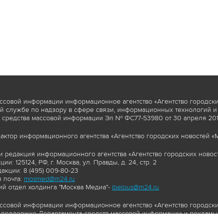
ссовой информации информационное агентство «Агентство городски
 службе по надзору в сфере связи, информационных технологий и
 средства массовой информации Эл № ФС77-53980 от 30 апреля 2013
актор информационного агентства «Агентство городских новостей «М
и редакция информационного агентства «Агентство городских новост
ии: 125124, РФ, г. Москва, ул. Правды, д. 24, стр. 2
акции: 8 (495) 009-80-23
 почта:
mosmed@m24.ru
й отдел холдинга "Москва Медиа"-
ibelous@m24.ru
ссовой информации информационное агентство «Агентство городски
поддержке Департамента средств массовой информации и рекламы 