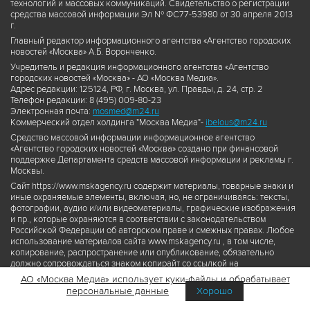
технологий и массовых коммуникаций. Свидетельство о регистрации
средства массовой информации Эл № ФС77-53980 от 30 апреля 2013
г.
Главный редактор информационного агентства «Агентство городских
новостей «Москва» А.Б. Воронченко.
Учредитель и редакция информационного агентства «Агентство
городских новостей «Москва» - АО «Москва Медиа».
Адрес редакции: 125124, РФ, г. Москва, ул. Правды, д. 24, стр. 2
Телефон редакции: 8 (495) 009-80-23
Электронная почта:
mosmed@m24.ru
Коммерческий отдел холдинга "Москва Медиа"-
ibelous@m24.ru
Средство массовой информации информационное агентство
«Агентство городских новостей «Москва» создано при финансовой
поддержке Департамента средств массовой информации и рекламы г.
Москвы.
Сайт https://www.mskagency.ru содержит материалы, товарные знаки и
иные охраняемые элементы, включая, но, не ограничиваясь: тексты,
фотографии, аудио и/или видеоматериалы, графические изображения
и пр., которые охраняются в соответствии с законодательством
Российской Федерации об авторском праве и смежных правах. Любое
использование материалов сайта www.mskagency.ru , в том числе,
копирование, распространение или опубликование, обязательно
должно сопровождаться знаком копирайт со ссылкой на
правообладателя © АО «Москва Медиа», а также гиперссылкой на сайт
АО «Москва Медиа» использует куки-файлы и обрабатывает
www.mskagency.ru как на первоисточник информации. Переработка
персональные данные
Хорошо
материалов сайта www.mskagency.ru не допускается.