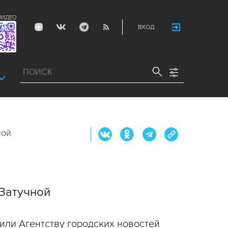
ВИДЕО
ВХОД
ной
Затучной
или Агентству городских новостей