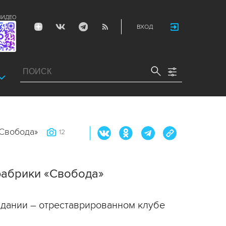
ВИДЕО
ВХОД
«Свобода»
12
фабрики «Свобода»
здании – отреставрированном клубе