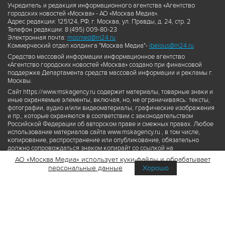
Учредитель и редакция информационного агентства «Агентство
городских новостей «Москва» - АО «Москва Медиа».
Адрес редакции: 125124, РФ, г. Москва, ул. Правды, д. 24, стр. 2
Телефон редакции: 8 (495) 009-80-23
Электронная почта:
mosmed@m24.ru
Коммерческий отдел холдинга "Москва Медиа"-
ibelous@m24.ru
Средство массовой информации информационное агентство
«Агентство городских новостей «Москва» создано при финансовой
поддержке Департамента средств массовой информации и рекламы г.
Москвы.
Сайт https://www.mskagency.ru содержит материалы, товарные знаки и
иные охраняемые элементы, включая, но, не ограничиваясь: тексты,
фотографии, аудио и/или видеоматериалы, графические изображения
и пр., которые охраняются в соответствии с законодательством
Российской Федерации об авторском праве и смежных правах. Любое
использование материалов сайта www.mskagency.ru , в том числе,
копирование, распространение или опубликование, обязательно
должно сопровождаться знаком копирайт со ссылкой на
правообладателя © АО «Москва Медиа», а также гиперссылкой на сайт
АО «Москва Медиа» использует куки-файлы и обрабатывает
www.mskagency.ru как на первоисточник информации. Переработка
персональные данные
Хорошо
материалов сайта www.mskagency.ru не допускается.
Пользовательское соглашение об использовании материалов
Агентства городских новостей «Москва»
Политика обработки персональных данных