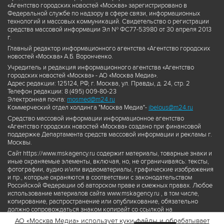
«Агентство городских новостей «Москва» зарегистрировано в
Федеральной службе по надзору в сфере связи, информационных
технологий и массовых коммуникаций. Свидетельство о регистрации
средства массовой информации Эл № ФС77-53980 от 30 апреля 2013
г.
Главный редактор информационного агентства «Агентство городских
новостей «Москва» А.Б. Воронченко.
Учредитель и редакция информационного агентства «Агентство
городских новостей «Москва» - АО «Москва Медиа».
Адрес редакции: 125124, РФ, г. Москва, ул. Правды, д. 24, стр. 2
Телефон редакции: 8 (495) 009-80-23
Электронная почта:
mosmed@m24.ru
Коммерческий отдел холдинга "Москва Медиа"-
ibelous@m24.ru
Средство массовой информации информационное агентство
«Агентство городских новостей «Москва» создано при финансовой
поддержке Департамента средств массовой информации и рекламы г.
Москвы.
Сайт https://www.mskagency.ru содержит материалы, товарные знаки и
иные охраняемые элементы, включая, но, не ограничиваясь: тексты,
фотографии, аудио и/или видеоматериалы, графические изображения
и пр., которые охраняются в соответствии с законодательством
Российской Федерации об авторском праве и смежных правах. Любое
использование материалов сайта www.mskagency.ru , в том числе,
копирование, распространение или опубликование, обязательно
должно сопровождаться знаком копирайт со ссылкой на
правообладателя © АО «Москва Медиа», а также гиперссылкой на сайт
АО «Москва Медиа» использует куки-файлы и обрабатывает