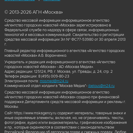
© 2013-2026 АГН «Москва»
Средство массовой информации информационное агентство
«Агентство городских новостей «Москва» зарегистрировано в
Федеральной службе по надзору в сфере связи, информационных
технологий и массовых коммуникаций. Свидетельство о регистрации
средства массовой информации Эл № ФС77-53980 от 30 апреля 2013
г.
Главный редактор информационного агентства «Агентство городских
новостей «Москва» А.Б. Воронченко.
Учредитель и редакция информационного агентства «Агентство
городских новостей «Москва» - АО «Москва Медиа».
Адрес редакции: 125124, РФ, г. Москва, ул. Правды, д. 24, стр. 2
Телефон редакции: 8 (495) 009-80-23
Электронная почта:
mosmed@m24.ru
Коммерческий отдел холдинга "Москва Медиа"-
ibelous@m24.ru
Средство массовой информации информационное агентство
«Агентство городских новостей «Москва» создано при финансовой
поддержке Департамента средств массовой информации и рекламы г.
Москвы.
Сайт https://www.mskagency.ru содержит материалы, товарные знаки и
иные охраняемые элементы, включая, но, не ограничиваясь: тексты,
фотографии, аудио и/или видеоматериалы, графические изображения
и пр., которые охраняются в соответствии с законодательством
Российской Федерации об авторском праве и смежных правах. Любое