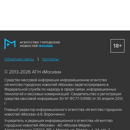
18+
Обратная связь
Контакты
© 2013-2026 АГН «Москва»
Средство массовой информации информационное агентство
«Агентство городских новостей «Москва» зарегистрировано в
Федеральной службе по надзору в сфере связи, информационных
технологий и массовых коммуникаций. Свидетельство о регистрации
средства массовой информации Эл № ФС77-53980 от 30 апреля 2013
г.
Главный редактор информационного агентства «Агентство городских
новостей «Москва» А.Б. Воронченко.
Учредитель и редакция информационного агентства «Агентство
городских новостей «Москва» - АО «Москва Медиа».