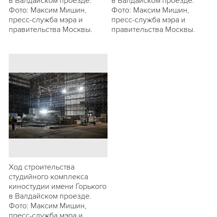
в Валдайском проезде.
в Валдайском проезде.
Фото: Максим Мишин,
Фото: Максим Мишин,
пресс-служба мэра и
пресс-служба мэра и
правительства Москвы.
правительства Москвы.
Ход строительства
студийного комплекса
киностудии имени Горького
в Валдайском проезде.
Фото: Максим Мишин,
пресс-служба мэра и