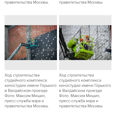
правительства Москвы.
правительства Москвы.
Ход строительства
Ход строительства
студийного комплекса
студийного комплекса
киностудии имени Горького
киностудии имени Горького
в Валдайском проезде.
в Валдайском проезде.
Фото: Максим Мишин,
Фото: Максим Мишин,
пресс-служба мэра и
пресс-служба мэра и
правительства Москвы.
правительства Москвы.