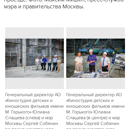
мэра и правительства Москвы.
Генеральный директор АО
Генеральный директор АО
«Киностудия детских и
«Киностудия детских и
юношеских фильмов имени
юношеских фильмов имени
М. Горького» Юлиана
М. Горького» Юлиана
Слащева (слева) и мэр
Слащева (в центре) и мэр
Москвы Сергей Собянин
Москвы Сергей Собянин