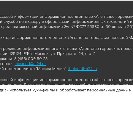
ссовой информации информационное агентство «Агентство городски
 службе по надзору в сфере связи, информационных технологий и
 средства массовой информации Эл № ФС77-53980 от 30 апреля 2013
актор информационного агентства «Агентство городских новостей «М
и редакция информационного агентства «Агентство городских новост
ии: 125124, РФ, г. Москва, ул. Правды, д. 24, стр. 2
акции: 8 (495) 009-80-23
 почта:
mosmed@m24.ru
й отдел холдинга "Москва Медиа"-
ibelous@m24.ru
ссовой информации информационное агентство «Агентство городски
поддержке Департамента средств массовой информации и рекламы 
диа» использует куки-файлы и обрабатывает персональные данные
//www.mskagency.ru содержит материалы, товарные знаки и иные охра
сь: тексты, фотографии, аудио и/или видеоматериалы, графические 
и с законодательством Российской Федерации об авторском праве 
сайта www.mskagency.ru , в том числе, копирование, распространен
ься знаком копирайт со ссылкой на правообладателя © АО «Москва 
cy.ru как на первоисточник информации. Переработка материалов са
ьское соглашение об использовании материалов Агентства городск