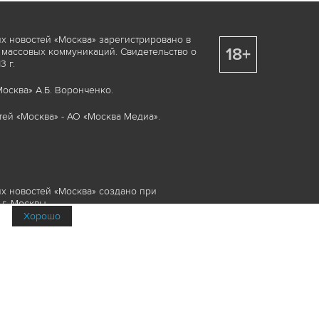
х новостей «Москва» зарегистрировано в
18+
 массовых коммуникаций. Свидетельство о
 г.
осква» А.Б. Воронченко.
ей «Москва» - АО «Москва Медиа».
х новостей «Москва» создано при
г. Москвы.
Хорошо
няемые элементы, включая, но, не
изображения и пр., которые охраняются в
и смежных правах. Любое использование
ие или опубликование, обязательно должно
Медиа», а также гиперссылкой на сайт
йта www.mskagency.ru не допускается.
их новостей «Москва»