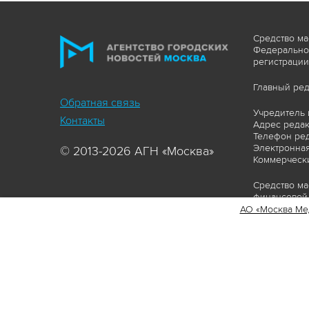
Средство ма
Федеральной
регистрации
Главный ред
Обратная связь
Учредитель 
Контакты
Адрес редакц
Телефон ред
Электронная
© 2013-2026 АГН «Москва»
Коммерчески
Средство ма
финансовой 
АО «Москва Ме
Сайт https:
ограничивая
соответстви
материалов 
сопровождат
www.mskagen
Пользовател