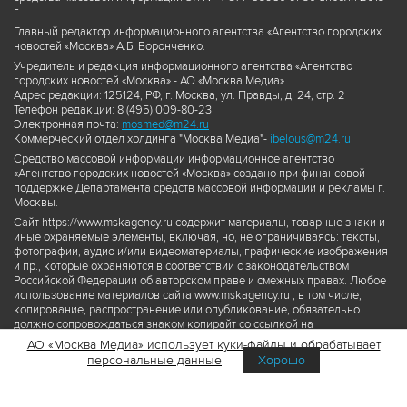
г.
Главный редактор информационного агентства «Агентство городских
новостей «Москва» А.Б. Воронченко.
Учредитель и редакция информационного агентства «Агентство
городских новостей «Москва» - АО «Москва Медиа».
Адрес редакции: 125124, РФ, г. Москва, ул. Правды, д. 24, стр. 2
Телефон редакции: 8 (495) 009-80-23
Электронная почта:
mosmed@m24.ru
Коммерческий отдел холдинга "Москва Медиа"-
ibelous@m24.ru
Средство массовой информации информационное агентство
«Агентство городских новостей «Москва» создано при финансовой
поддержке Департамента средств массовой информации и рекламы г.
Москвы.
Сайт https://www.mskagency.ru содержит материалы, товарные знаки и
иные охраняемые элементы, включая, но, не ограничиваясь: тексты,
фотографии, аудио и/или видеоматериалы, графические изображения
и пр., которые охраняются в соответствии с законодательством
Российской Федерации об авторском праве и смежных правах. Любое
использование материалов сайта www.mskagency.ru , в том числе,
копирование, распространение или опубликование, обязательно
должно сопровождаться знаком копирайт со ссылкой на
правообладателя © АО «Москва Медиа», а также гиперссылкой на сайт
АО «Москва Медиа» использует куки-файлы и обрабатывает
www.mskagency.ru как на первоисточник информации. Переработка
персональные данные
Хорошо
материалов сайта www.mskagency.ru не допускается.
Пользовательское соглашение об использовании материалов
Агентства городских новостей «Москва»