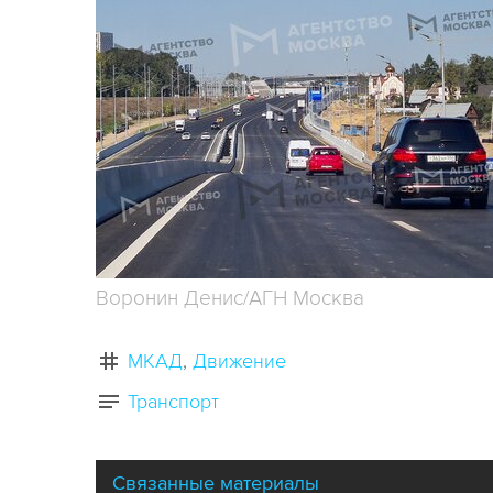
Воронин Денис/АГН Москва
МКАД
Движение
Транспорт
Связанные материалы