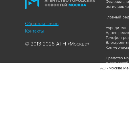
Федеральной
регистрации
Главный ред
Обратная связь
Учредитель 
Контакты
Адрес редакц
Телефон ред
Электронная
© 2013-2026 АГН «Москва»
Коммерчески
Средство ма
финансовой 
АО «Москва Ме
Сайт https:
ограничивая
соответстви
материалов 
сопровождат
www.mskagen
Пользовател
Политика о