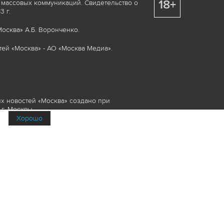
18+
 массовых коммуникаций. Свидетельство о
 г.
осква» А.Б. Воронченко.
ей «Москва» - АО «Москва Медиа».
х новостей «Москва» создано при
г. Москвы.
Хорошо
няемые элементы, включая, но, не
изображения и пр., которые охраняются в
и смежных правах. Любое использование
ие или опубликование, обязательно должно
Медиа», а также гиперссылкой на сайт
йта www.mskagency.ru не допускается.
их новостей «Москва»