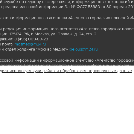
 службе по надзору в сфере связи, информационных технологий и
 средства массовой информации Эл № ФС77-53980 от 30 апреля 2013
актор информационного агентства «Агентство городских новостей «М
и редакция информационного агентства «Агентство городских новост
ии: 125124, РФ, г. Москва, ул. Правды, д. 24, стр. 2
акции: 8 (495) 009-80-23
 почта:
mosmed@m24.ru
й отдел холдинга "Москва Медиа"-
ibelous@m24.ru
ссовой информации информационное агентство «Агентство городски
поддержке Департамента средств массовой информации и рекламы 
диа» использует куки-файлы и обрабатывает персональные данные
//www.mskagency.ru содержит материалы, товарные знаки и иные охра
сь: тексты, фотографии, аудио и/или видеоматериалы, графические 
и с законодательством Российской Федерации об авторском праве 
сайта www.mskagency.ru , в том числе, копирование, распространен
ься знаком копирайт со ссылкой на правообладателя © АО «Москва 
cy.ru как на первоисточник информации. Переработка материалов са
ьское соглашение об использовании материалов Агентства городск
бработки персональных данных